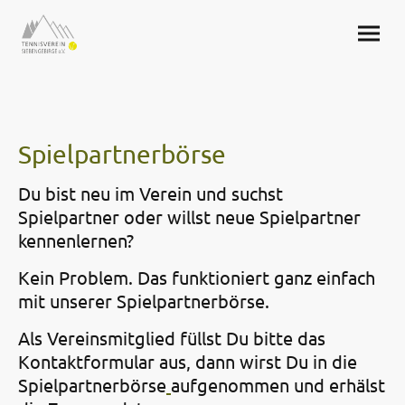
Spielpartnerbörse
Du bist neu im Verein und suchst
Spielpartner oder willst neue Spielpartner
kennenlernen?
Kein Problem. Das funktioniert ganz einfach
mit unserer Spielpartnerbörse.
Als Vereinsmitglied füllst Du bitte das
Kontaktformular aus, dann wirst Du in die
Spielpartnerbörse
aufgenommen und erhälst