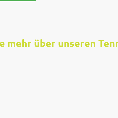
e mehr über unseren Ten
darüber, ein etablierter und lebe
engebirges zu sein. Mit einer le
aft bieten wir ein umfassendes P
ltersgruppen und Spielstärken a