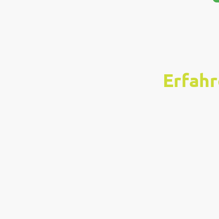
Erfahr
Wir freuen uns 
Herzen des Sieb
Tennisgemeinsch
A