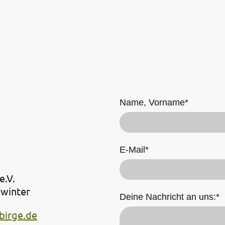
al vorbei und werde Teil unseres
Name, Vorname
*
E-Mail
*
e.V.
swinter
Deine Nachricht an uns:
*
birge.de