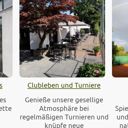
s
Clubleben und Turniere
es
Genieße unsere gesellige
ette
Atmosphäre bei
Spie
.
regelmäßigen Turnieren und
und
knüpfe neue
na