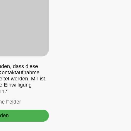
anden, dass diese
Kontaktaufnahme
itet werden. Mir ist
e Einwilligung
nn.
*
he Felder
nden